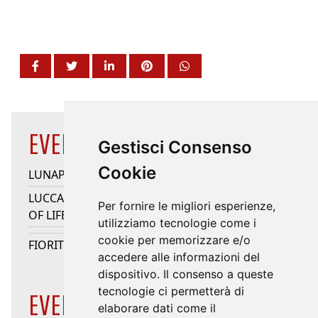
EVENTS HIGHLIGHTS
Gestisci Consenso
Cookie
LUNAPARK
LUCCA JAZZ DONNA - QUINTO ELEMENTO/SONG
Per fornire le migliori esperienze,
OF LIFE/HEARTSONGS
utilizziamo tecnologie come i
cookie per memorizzare e/o
FIORITURE
accedere alle informazioni del
dispositivo. Il consenso a queste
tecnologie ci permetterà di
EVENTS CATEGORIES
elaborare dati come il