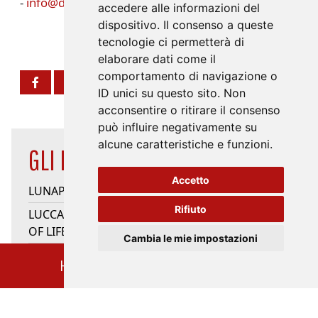
-
info@dalessandroegalli.com
accedere alle informazioni del
dispositivo. Il consenso a queste
tecnologie ci permetterà di
elaborare dati come il
comportamento di navigazione o
ID unici su questo sito. Non
acconsentire o ritirare il consenso
può influire negativamente su
alcune caratteristiche e funzioni.
GLI EVENTI IN EVIDENZA
Accetto
LUNAPARK
Rifiuto
LUCCA JAZZ DONNA - QUINTO ELEMENTO/SONG
OF LIFE/HEARTSONGS
Cambia le mie impostazioni
ESTATECINEMA
HOME
CALENDARIO EVENTI
FIORITURE