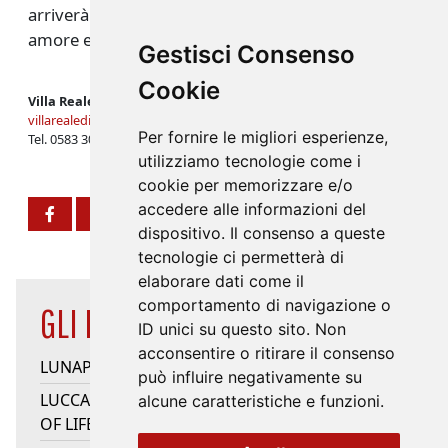
arriverà a Villa Reale prima di Natale per diffondere
amore e luce, il 6 e il 21 dicembre.
Gestisci Consenso
Cookie
Villa Reale di Marlia
villarealedimarlia.it
Per fornire le migliori esperienze,
Tel. 0583 30108 -
info@villarealedimarlia.it
utilizziamo tecnologie come i
cookie per memorizzare e/o
accedere alle informazioni del
dispositivo. Il consenso a queste
tecnologie ci permetterà di
elaborare dati come il
comportamento di navigazione o
GLI EVENTI IN EVIDENZA
ID unici su questo sito. Non
acconsentire o ritirare il consenso
LUNAPARK
può influire negativamente su
LUCCA JAZZ DONNA - QUINTO ELEMENTO/SONG
alcune caratteristiche e funzioni.
OF LIFE/HEARTSONGS