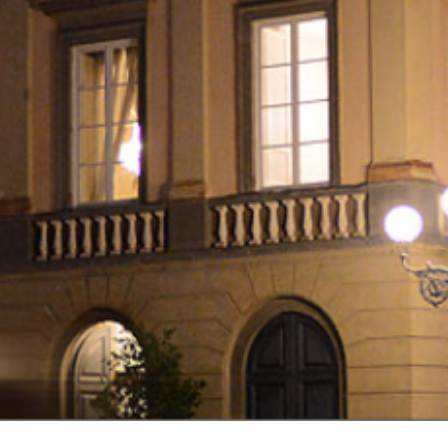
CALENDARIO
EVENTI
TURISMO
LUCCA
EN
INSTALLA
L'APPLICAZIONE